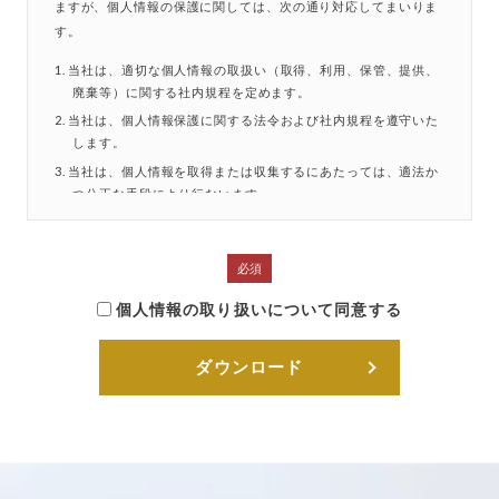
ますが、個人情報の保護に関しては、次の通り対応してまいりま
す。
当社は、適切な個人情報の取扱い（取得、利用、保管、提供、
廃棄等）に関する社内規程を定めます。
当社は、個人情報保護に関する法令および社内規程を遵守いた
します。
当社は、個人情報を取得または収集するにあたっては、適法か
つ公正な手段により行ないます。
当社は、本ウェブサイト通じて取得した個人情報を以下の利用
目的で利用いたします。
①郵便、電話、電子メールなどによる当社製品およびサービ
ス等のご案内、アンケートの実施
個人情報の取り扱いについて同意する
②お問い合わせなどへの対応（本人確認を含みます）
③当社の製品およびサービス等に関するマーケティングデー
タの調査および分析
④その他、上記利用目的に付随する目的
当社は、法令により許容される場合を除き、ご本人の同意を得
ずに、利用目的の達成に必要な範囲を超えて個人情報を取り
扱いません。なお、当社は、個人情報の利用目的を相当の関
連性を有すると合理的に認められる範囲内において変更する
ことがありますが、その場合にはご本人に通知または公表し