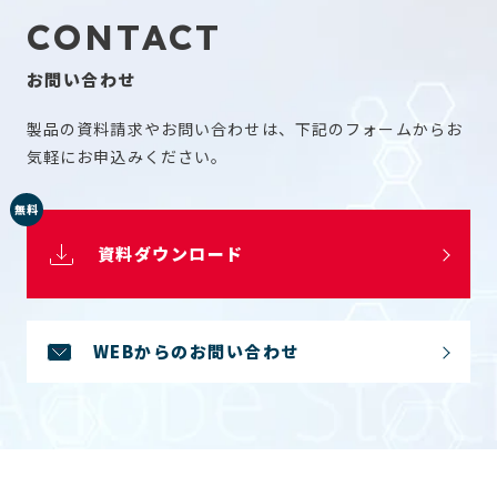
ます。
CONTACT
当社は、個人情報の漏洩、毀損、滅失、改竄等を防止するため
の対策を講じます。
お問い合わせ
当社は、個人情報を、法令で定められている場合を除き、ご本
人の同意なく、第三者に開示または提供いたしません。
製品の資料請求やお問い合わせは、下記のフォームからお
当社は、当社が保有する「保有個人データ」について、ご本人
気軽にお申込みください。
から開示、訂正等のご要請があった場合は、速やかに対応い
たします。
無料
＊「保有個人データ」とは、当社が保有するデータ化された
個人情報のうち、当社が開示、内容の訂正、追加または削
資料ダウンロード
除、利用の停止、消去および第三者への提供の停止を行うこ
とのできる権限を有する個人データであって、その存否が明
らかになることによって公益その他の利益が害されるもの以
外のものをいいます。
WEBからのお問い合わせ
＜個人情報保護に関するお問合せ窓口＞
東ソー・ファインケム株式会社 総務課宛て
Email : info@tosoh-finechem.co.jp
※なお、当社のお取引先の皆様につきましては、当該取引に
関する当社の担当部署でもお問合せの対応を致します。
当社の名称、住所および代表者は以下の通りです。