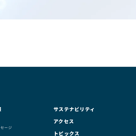
以下「本サイト」といいま
用者」といいます）は、本
。当社の許可なく、掲載情報
したことにより第三者の権利
載情報に誤謬または脱漏等が
でも掲載情報を訂正および削
定の用途に適合していること
。
報
サステナビリティ
かねます。
要
アクセス
にお願いします。利用者の氏
ッセージ
トピックス
に基づき適正に取扱います。