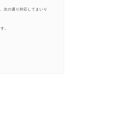
、次の通り対応してまいり
ます。
囲を超えて個人情報を取り扱
囲内において変更することが
は提供いたしません。