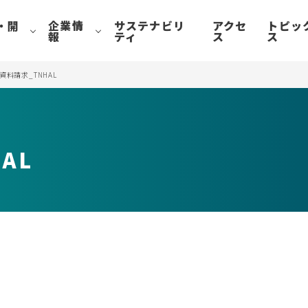
・開
企業情
サステナビリ
アクセ
トピッ
報
ティ
ス
ス
S資料請求_TNHAL
AL