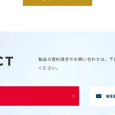
「保有個人データ」について、ご本人から開示、訂正等のご要請があっ
は、当社が保有するデータ化された個人情報のうち、当社が開示、内容
三者への提供の停止を行うことのできる権限を有する個人データであっ
の利益が害されるもの以外のものをいいます。
お問合せ窓口＞
式会社 総務課宛て
chem.co.jp
CT
の皆様につきましては、当該取引に関する当社の担当部署でもお問合せ
製品の資料請求やお問い合わせは、下
代表者は以下の通りです。
ください。
ンケム株式会社
成町4988番地
関する上記の取組みを継続的に見直し、改善および向上に努めるものと
WE
あります。