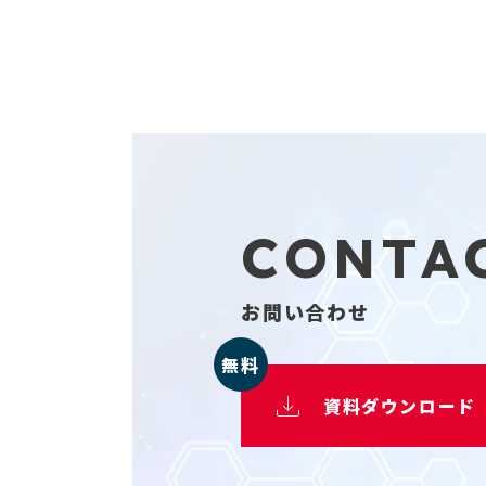
当社は、当社が保有する
します。
＊「保有個人データ」と
用の停止、消去および第
ことによって公益その他
＜個人情報保護に関する
東ソー・ファインケム株
Email : info@tosoh-fine
CONTA
※なお、当社のお取引先
当社の名称、住所および
名称 ： 東ソー・ファイ
お問い合わせ
住所 ： 山口県周南市開
代表者： 江口 久雄
無料
当社は、個人情報保護に
資料ダウンロード
取扱いを変更することが