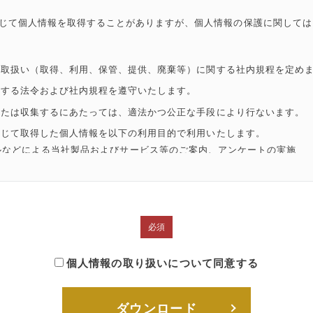
じて個人情報を取得することがありますが、個人情報の保護に関しては
の取扱い（取得、利用、保管、提供、廃棄等）に関する社内規程を定め
関する法令および社内規程を遵守いたします。
または収集するにあたっては、適法かつ公正な手段により行ないます。
通じて取得した個人情報を以下の利用目的で利用いたします。
ルなどによる当社製品およびサービス等のご案内、アンケートの実施
対応（本人確認を含みます）
ビス等に関するマーケティングデータの調査および分析
に付随する目的
される場合を除き、ご本人の同意を得ずに、利用目的の達成に必要な範
、個人情報の利用目的を相当の関連性を有すると合理的に認められる範
はご本人に通知または公表します。
個人情報の取り扱いについて同意する
、毀損、滅失、改竄等を防止するための対策を講じます。
令で定められている場合を除き、ご本人の同意なく、第三者に開示また