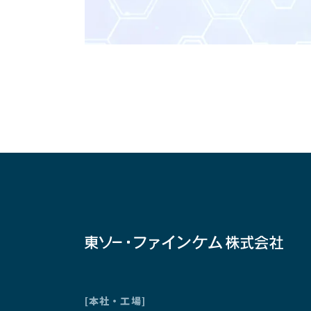
利用規約
東ソー・ファインケム株式会
す）の情報（以下「掲載情報
サイトのご利用に関して、次
第三者に著作権があると
の転載、複写、その他の
を侵害したとしても、当
当社は、本サイトに掲載
ないこと、掲載情報が完
除できるものとします。
当社は、掲載情報が、商
および第三者の権利を侵
本サイトに関連して利用
当社は、利用者から提供
[本社・工場]
名、住所等利用者を特定