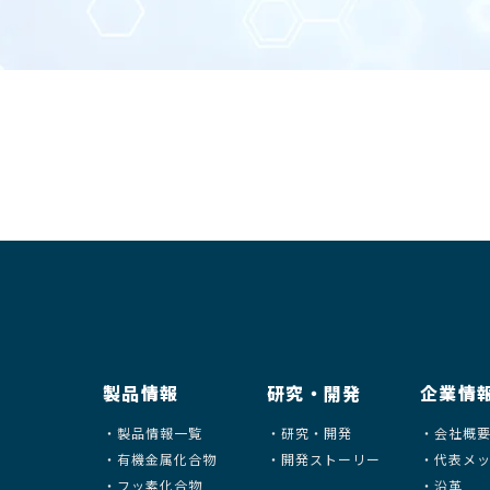
社（以下「当社」といいます）は、次の条件のもとに本ウェブサイト（
」といいます）を提供しています。本サイトを利用される方（以下「利
の条件に同意したとみなさせていただきます。
明記しているものを除いて、掲載情報の著作権は当社に帰属しています
著作権を侵害する行為をしないものとします。利用者が掲載情報を使用
社は責任を負いません。
する際には、掲載情報の正確性について合理的な努力を払いますが、掲
全であることについて保証しません。また、当社は、予告なしに、いつ
品性（通常有すると期待される品質、性能など）を有していること、特
害していないこと等、明示的にも黙示的にも、いかなる保証もしません
製品情報
研究・開発
企業情
者が損害を被ったとしても、当社は、理由の如何を問わず、責任を負い
製品情報一覧
研究・開発
会社概
された情報を秘密情報として取扱いません。秘密情報は提供しないよう
有機金属化合物
開発ストーリー
代表メ
し得る個人情報については、「個人情報の保護に関する法律」等の法令
フッ素化合物
沿革