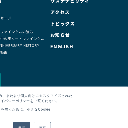
報
サステナビリティ
要
アクセス
ッセージ
トピックス
・ファインケムの強み
お知らせ
の中の東ソー・ファインケム
NIVERSARY HISTORY
ENGLISH
介動画
ため、またより個人向けにカスタマイズされた
ライバシーポリシーをご覧ください。
省くために、小さなCookie
承認
拒否