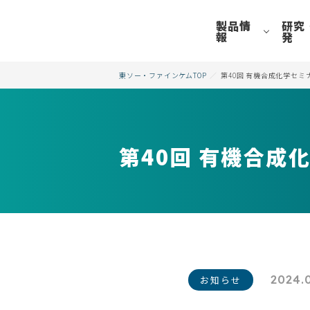
製品情
研究
報
発
東ソー・ファインケムTOP
第40回 有機合成化学セミ
第40回 有機合成
2024.
お知らせ