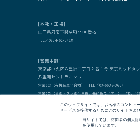
[本社・工場]
山口県周南市開成町4988番地
TEL／0834-62-3718
[営業本部]
東京都中央区八重洲二丁目２番１号 東京ミッド
八重洲セントラルタワー
営業1部（有機金属化合物） TEL／03-6636-3667
営業2部（臭素・フッ素化合物、機能性モノマー） TEL／03-66
このウェブサイトでは、お客様のコンピュータ
サービスを提供するためにこのサイトおよび
当サイトでは、訪問者の個人情
を使用しています。