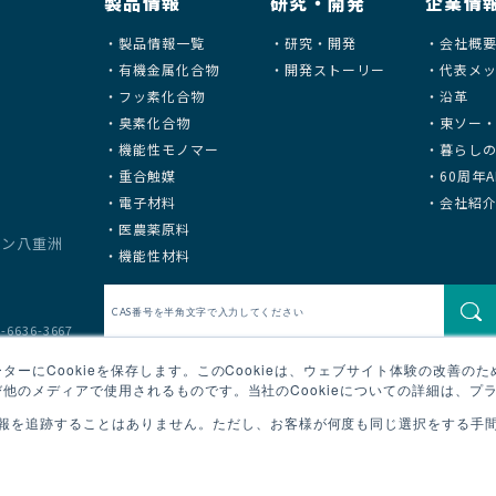
製品情報
研究・開発
企業情
製品情報一覧
研究・開発
会社概
有機金属化合物
開発ストーリー
代表メ
フッ素化合物
沿革
臭素化合物
東ソー
機能性モノマー
暮らし
重合触媒
60周年AN
電子材料
会社紹
医農薬原料
タウン八重洲
機能性材料
36-3667
ーにCookieを保存します。このCookieは、ウェブサイト体験の改善の
他のメディアで使用されるものです。当社のCookieについての詳細は、プ
報を追跡することはありません。ただし、お客様が何度も同じ選択をする手間を