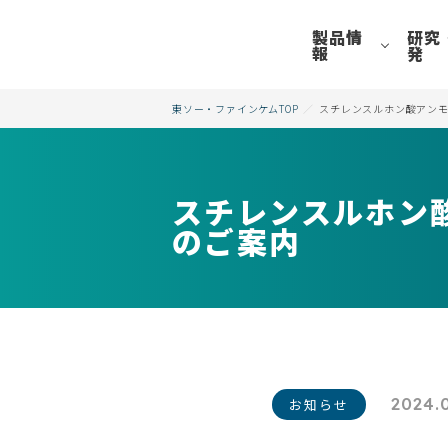
製品情
研究
報
発
東ソー・ファインケムTOP
スチレンスルホン酸アンモ
スチレンスルホン
のご案内
2024.
お知らせ