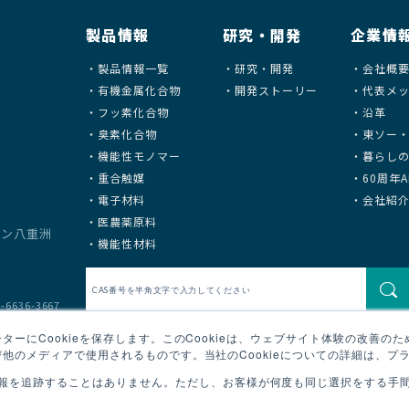
製品情報
研究・開発
企業情
製品情報一覧
研究・開発
会社概
有機金属化合物
開発ストーリー
代表メ
フッ素化合物
沿革
臭素化合物
東ソー
機能性モノマー
暮らし
重合触媒
60周年AN
電子材料
会社紹
医農薬原料
タウン八重洲
機能性材料
36-3667
ーにCookieを保存します。このCookieは、ウェブサイト体験の改善の
他のメディアで使用されるものです。当社のCookieについての詳細は、プ
報を追跡することはありません。ただし、お客様が何度も同じ選択をする手間を