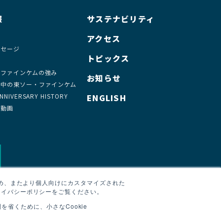
報
サステナビリティ
要
アクセス
ッセージ
トピックス
・ファインケムの強み
お知らせ
の中の東ソー・ファインケム
NIVERSARY HISTORY
ENGLISH
介動画
ため、またより個人向けにカスタマイズされた
ライバシーポリシーをご覧ください。
省くために、小さなCookie