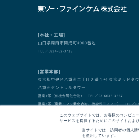
[本社・工場]
山口県周南市開成町4988番地
TEL／0834-62-3718
[営業本部]
東京都中央区八重洲二丁目２番１号 東京ミッド
八重洲セントラルタワー
営業1部（有機金属化合物） TEL／03-6636-3667
営業2部（臭素・フッ素化合物、機能性モノマー） TEL／03-66
このウェブサイトでは、お客様のコンピュータ
サービスを提供するためにこのサイトおよび
当サイトでは、訪問者の個人情
を使用しています。