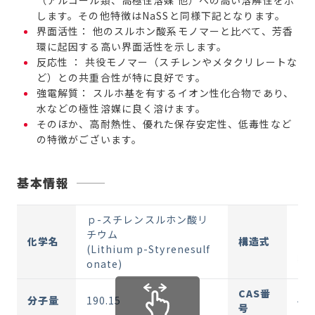
（アルコール類、高極性溶媒 他）への高い溶解性を示
します。その他特徴はNaSSと同様下記となります。
界面活性： 他のスルホン酸系モノマーと比べて、芳香
環に起因する高い界面活性を示します。
反応性 ： 共役モノマー（スチレンやメタクリレートな
ど）との共重合性が特に良好です。
強電解質： スルホ基を有するイオン性化合物であり、
水などの極性溶媒に良く溶けます。
そのほか、高耐熱性、優れた保存安定性、低毒性など
の特徴がございます。
基本情報
ｐ-スチレンスルホン酸リ
チウム
化学名
構造式
(Lithium p-Styrenesulf
onate)
CAS番
分子量
190.15
45
号