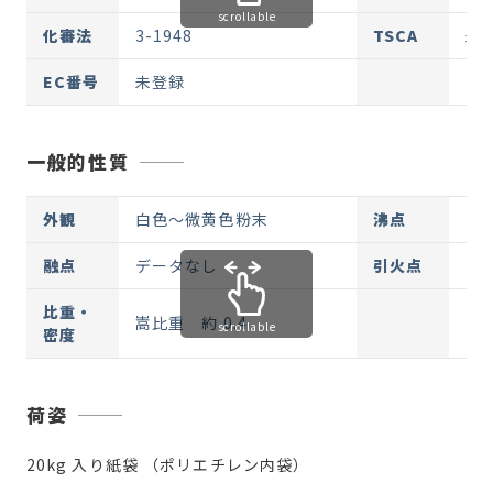
scrollable
化審法
3-1948
TSCA
未
EC番号
未登録
一般的性質
外観
白色～微黄色粉末
沸点
デ
融点
データなし
引火点
デ
比重・
嵩比重 約 0.4
scrollable
密度
荷姿
20kg 入り紙袋 （ポリエチレン内袋）