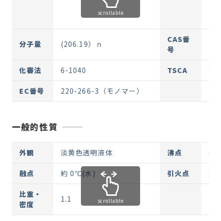
scrollable
CAS番
分子量
(206.19）ｎ
25
号
化審法
6-1040
TSCA
登
EC番号
220-266-3（モノマー）
一般的性質
外観
淡黄色透明液体
沸点
約 
融点
約 0℃(水)
引火点
難
比重・
1.1
scrollable
密度