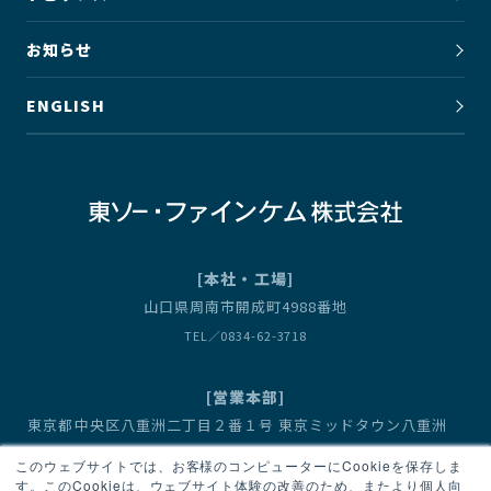
お知らせ
ENGLISH
[本社・工場]
山口県周南市開成町4988番地
TEL／0834-62-3718
[営業本部]
東京都中央区八重洲二丁目２番１号 東京ミッドタウン八重洲
八重洲セントラルタワー
このウェブサイトでは、お客様のコンピューターにCookieを保存しま
営業1部（有機金属化合物） TEL／03-6636-3667
す。このCookieは、ウェブサイト体験の改善のため、またより個人向