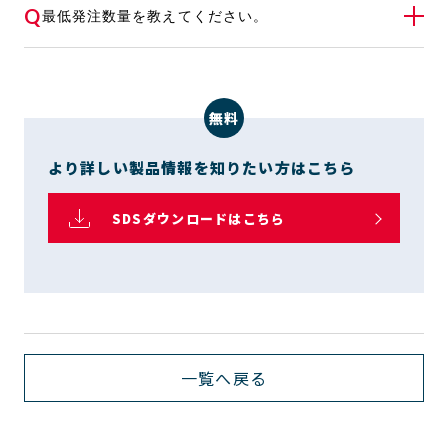
A
開発品として取り扱いがございます。製品詳細は
Q
最低発注数量を教えてください。
こちら
をご覧ください。
A
日本国内納めの場合、最小販売荷姿（20㎏ポリ
缶）単位でご発注いただけます。輸出の場合は
お
問い合わせ
よりご相談ください。
無料
より詳しい製品情報を知りたい方はこちら
SDSダウンロードはこちら
一覧へ戻る