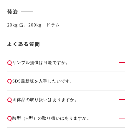
荷姿
20kg 缶、200kg ドラム
よくある質問
Q
サンプル提供は可能ですか。
A
可能です。ご希望の数量、納期、送付先と、可能
Q
SDS最新版を入手したいです。
な範囲で用途、将来見込数量を明記のうえ、
お問
い合わせ
よりご連絡ください。
A
こちら
からダウンロードいただけます。
Q
固体品の取り扱いはありますか。
A
液体品のみの取り扱いとなります。
Q
酸型（H型）の取り扱いはありますか。