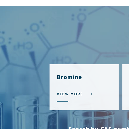
Bromine
VIEW MORE
Search by CAS num