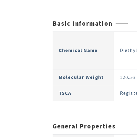
Basic Information
Chemical Name
Diethy
Molecular Weight
120.56
TSCA
Regist
General Properties