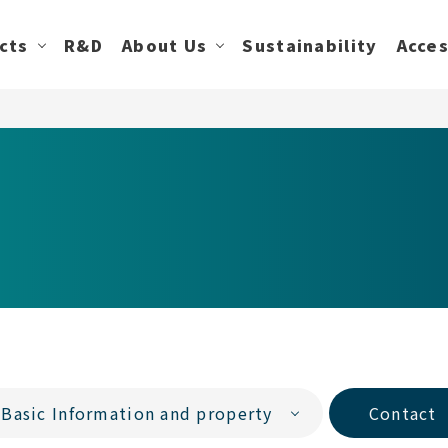
cts
R&D
About Us
Sustainability
Acce
Basic Information and property
Contact