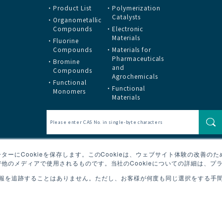
Product List
Polymerization
Catalysts
Organometallic
Compounds
Electronic
Materials
Fluorine
Compounds
Materials for
Pharmaceuticals
Bromine
and
Compounds
Agrochemicals
Functional
Functional
Monomers
Materials
ーにCookieを保存します。このCookieは、ウェブサイト体験の改善の
他のメディアで使用されるものです。当社のCookieについての詳細は、プ
報を追跡することはありません。ただし、お客様が何度も同じ選択をする手間を
Copyright © Tos