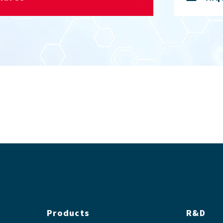
Products
R&D