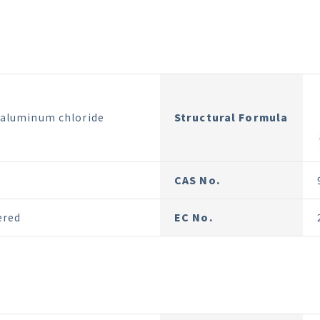
laluminum chloride
Structural Formula
CAS No.
ered
EC No.