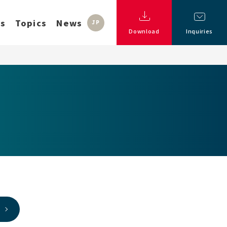
ss
Topics
News
JP
Download
Inquiries