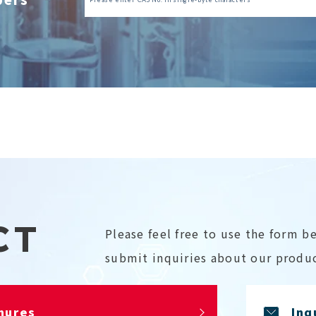
CT
Please feel free to use the form b
submit inquiries about our produc
hures
Inq