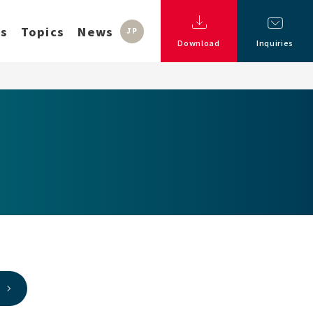
ss
Topics
News
JP
Download
Inquiries