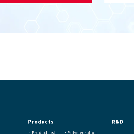
Products
R&D
Product List
Polymerization