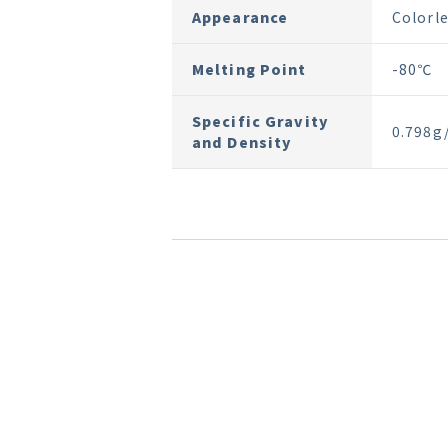
Appearance
Colorle
Melting Point
-80℃
Specific Gravity
0.798g
and Density