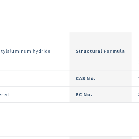
utylaluminum hydride
Structural Formula
CAS No.
ered
EC No.