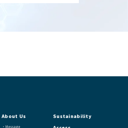
About Us
Sustainability
Message
Access