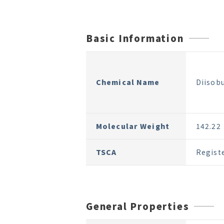
Basic Information
Chemical Name
Diisob
Molecular Weight
142.22
TSCA
Regist
General Properties