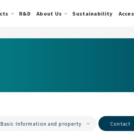
cts
R&D
About Us
Sustainability
Acce
Basic Information and property
Contact