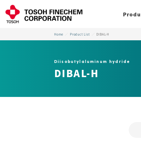
Produ
Home
Product List
DIBAL-H
Diisobutylaluminum hydride
DIBAL-H