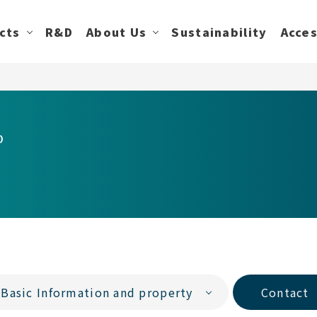
cts
R&D
About Us
Sustainability
Acce
)
Basic Information and property
Contact