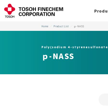
Produ
Home
Product List
ｐ-NASS
Poly(sodium 4-styrenesulfonate
ｐ-NASS