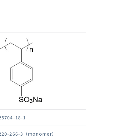
25704-18-1
220-266-3（monomer）