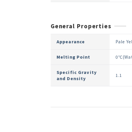
General Properties
Appearance
Pale Ye
Melting Point
0℃(Wat
Specific Gravity
1.1
and Density