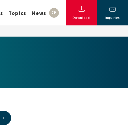
ss
Topics
News
JP
Download
Inquiries