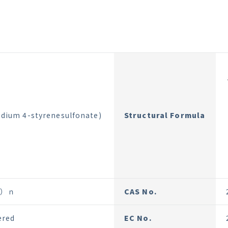
odium 4-styrenesulfonate)
Structural Formula
19）ｎ
CAS No.
ered
EC No.