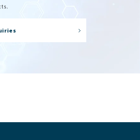
ts.
uiries