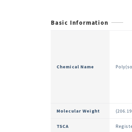
Basic Information
Chemical Name
Poly(s
Molecular Weight
(206.
TSCA
Regist