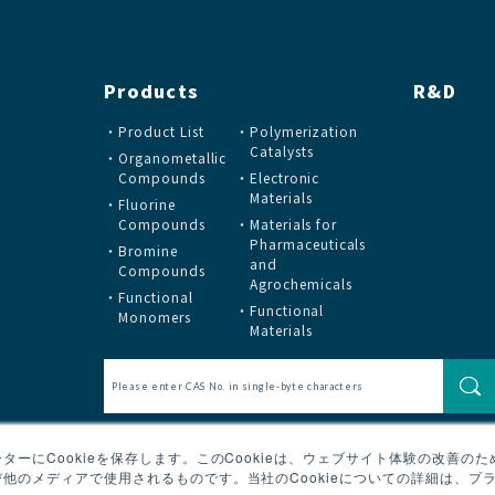
Products
R&D
Product List
Polymerization
Catalysts
Organometallic
Compounds
Electronic
Materials
Fluorine
Compounds
Materials for
Pharmaceuticals
Bromine
and
Compounds
Agrochemicals
Functional
Functional
Monomers
Materials
ーにCookieを保存します。このCookieは、ウェブサイト体験の改善の
他のメディアで使用されるものです。当社のCookieについての詳細は、プ