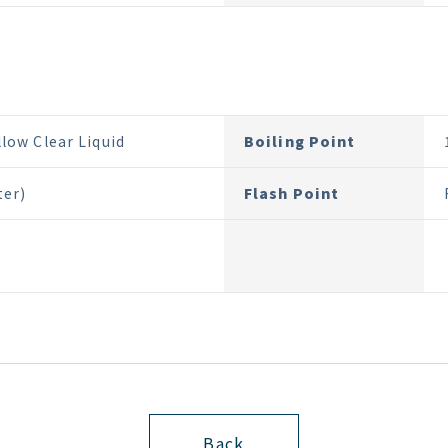
llow Clear Liquid
Boiling Point
er)
Flash Point
Back