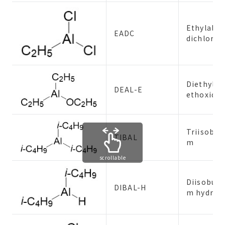
Ethylalu
EADC
dichlorid
Diethyla
DEAL-E
ethoxide
Triisobut
TIBAL
m
scrollable
Diisobuty
DIBAL-H
m hydrid