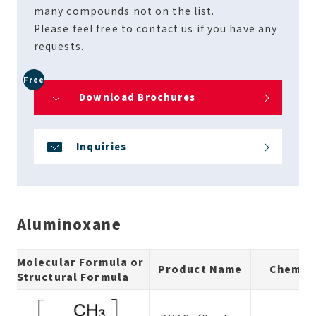
many compounds not on the list.
Please feel free to contact us if you have any
requests.
Free
Download Brochures
Inquiries
Aluminoxane
Molecular Formula or
Product Name
Chemic
Structural Formula