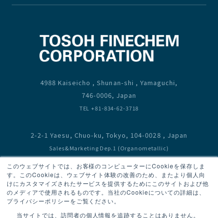
4988 Kaiseicho , Shunan-shi , Yamaguchi,
746-0006, Japan
TEL +81-834-62-3718
2-2-1 Yaesu, Chuo-ku, Tokyo, 104-0028 , Japan
Sales&Marketing Dep.1 (Organometallic)
TEL +81-3-6636-3667
このウェブサイトでは、お客様のコンピューターにCookieを保存しま
Sales&Marketing Dep.2 (Bromine,Fluorine,Monomer)
す。このCookieは、ウェブサイト体験の改善のため、またより個人向
けにカスタマイズされたサービスを提供するためにこのサイトおよび他
TEL +81-3-6636-3667
のメディアで使用されるものです。当社のCookieについての詳細は、
プライバシーポリシーをご覧ください。
当サイトでは、訪問者の個人情報を追跡することはありません。