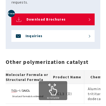
requests.
Free
Download Brochures
Inquiries
Other polymerization catalyst
Molecular Formula or
Product Name
Chemic
Structural Formula
Aluminu
TiCL3（D）
trititani
scrollable
dodecachl