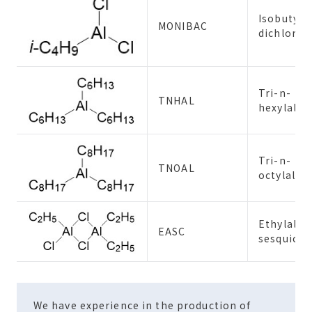
Isobutyl
MONIBAC
dichlorid
Tri-n-
TNHAL
hexylalu
Tri-n-
TNOAL
octylalu
Ethylalu
EASC
sesquichl
We have experience in the production of