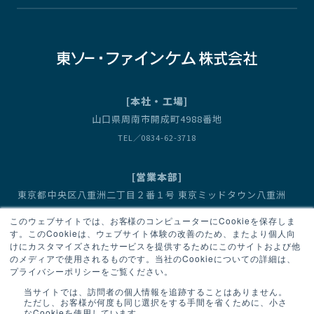
[本社・工場]
山口県周南市開成町4988番地
TEL／0834-62-3718
[営業本部]
東京都中央区八重洲二丁目２番１号 東京ミッドタウン八重洲
八重洲セントラルタワー
このウェブサイトでは、お客様のコンピューターにCookieを保存しま
営業1部（有機金属化合物） TEL／03-6636-3667
す。このCookieは、ウェブサイト体験の改善のため、またより個人向
けにカスタマイズされたサービスを提供するためにこのサイトおよび他
営業2部（臭素・フッ素化合物、機能性モノマー） TEL／03-6636-3667
のメディアで使用されるものです。当社のCookieについての詳細は、
プライバシーポリシーをご覧ください。
当サイトでは、訪問者の個人情報を追跡することはありません。
ただし、お客様が何度も同じ選択をする手間を省くために、小さ
なCookieを使用しています。