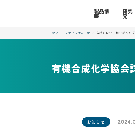
製品情
研究
報
発
東ソー・ファインケムTOP
有機合成化学協会誌への
有機合成化学協会
2024.
お知らせ