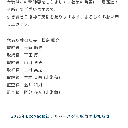
今後はこの新陣容をもちまして、社業の発展に一層邁進す
る所存でございますので、
引き続きご指導ご支援を賜りますよう、よろしくお願い申
し上げます。
代表取締役社長 松島 聡介
取締役 長崎 順隆
取締役 下田 厚
取締役
山口 博史
取締役 三村 英之
取締役 井本 英昭 (非常勤)
監査役 温井 和則
監査役 阿部 義彦 (非常勤)
2025年EcoVadis社シルバーメダル取得のお知らせ