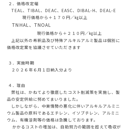
２．価格改定幅
TEAL、TIBAL、DEAC、EASC、DIBAL-H、DEAL-E
現行価格から＋１７０円／㎏以上
TNHAL、TNOAL
現行価格から＋２１０円／㎏以上
上記以外の希釈品及び特殊アルキルアルミ製品は個別に
価格改定案を協議させていただきます
３．実施時期
２０２６
年６月１日納入分より
４．理由
弊社は、かねてより徹底したコスト削減策を実施し、製
品の安定供給に努めてまいりました。
しかしながら、中東情勢の悪化に伴いアルキルアルミニ
ウム製品の原料であるエチレン、イソブチレン、アルミニ
ウム、有機溶剤等の価格は急騰しております。
かかるコストの増加は、自助努力の範囲を超えて吸収が