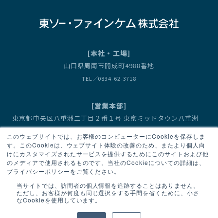
[本社・工場]
山口県周南市開成町4988番地
TEL／0834-62-3718
[営業本部]
東京都中央区八重洲二丁目２番１号 東京ミッドタウン八重洲
八重洲セントラルタワー
このウェブサイトでは、お客様のコンピューターにCookieを保存しま
営業1部（有機金属化合物） TEL／03-6636-3667
す。このCookieは、ウェブサイト体験の改善のため、またより個人向
けにカスタマイズされたサービスを提供するためにこのサイトおよび他
営業2部（臭素・フッ素化合物、機能性モノマー） TEL／03-6636-3667
のメディアで使用されるものです。当社のCookieについての詳細は、
プライバシーポリシーをご覧ください。
当サイトでは、訪問者の個人情報を追跡することはありません。
ただし、お客様が何度も同じ選択をする手間を省くために、小さ
なCookieを使用しています。
個人情報保護基本方針
サイトマップ