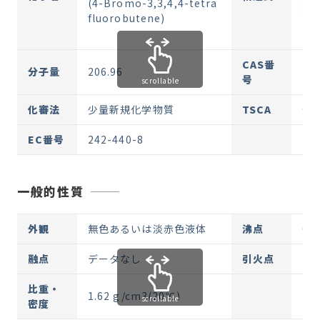
(4-Bromo-3,3,4,4-tetra
fluorobutene)
CAS番
分子量
206.96
18
号
scrollable
化審法
少量新規化学物質
TSCA
登
EC番号
242-440-8
一般的性質
外観
無色あるいは淡赤色液体
沸点
62
融点
データなし
引火点
な
比重・
1.62 g/cm3(20℃)
scrollable
密度