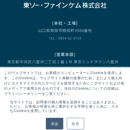
[本社・工場]
山口県周南市開成町4988番地
TEL／0834-62-3718
[営業本部]
東京都中央区八重洲二丁目２番１号 東京ミッドタウン八重洲
八重洲セントラルタワー
このウェブサイトでは、お客様のコンピューターにCookieを保存しま
営業1部（有機金属化合物） TEL／03-6636-3667
す。このCookieは、ウェブサイト体験の改善のため、またより個人向
けにカスタマイズされたサービスを提供するためにこのサイトおよび他
営業2部（臭素・フッ素化合物、機能性モノマー） TEL／03-6636-3667
のメディアで使用されるものです。当社のCookieについての詳細は、
プライバシーポリシーをご覧ください。
当サイトでは、訪問者の個人情報を追跡することはありません。
ただし、お客様が何度も同じ選択をする手間を省くために、小さ
なCookieを使用しています。
個人情報保護基本方針
サイトマップ
承認
拒否
Copyright © Tosoh Finechem Corporation. All Rights Reserved.