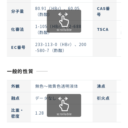
80.91（HBr）、60.05
CAS番
10
分子量
（酢酸）
号
-1
1-105（HBr）、2-688
登
化審法
TSCA
scrollable
（酢酸）
酸
233-113-0（HBr）、200
EC番号
-580-7（酢酸）
一般的性質
外観
無色～微黄色透明液体
沸点
デ
融点
データなし
引火点
21
比重・
1.28
scrollable
密度