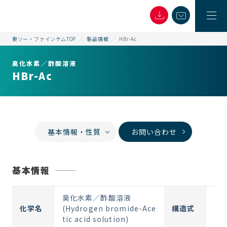
東ソー・ファインケムTOP
製品情報
HBr-Ac
臭化水素／酢酸溶液
HBr-Ac
基本情報・性質
お問い合わせ
基本情報
臭化水素／酢酸溶液
化学名
(Hydrogen bromide-Ace
構造式
tic acid solution)