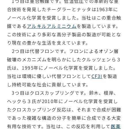
1つ目は重合触媒です。低温低圧での革新的な重
合技術を発見したチーグラーとナッタは1963年に
ノーベル化学賞を受賞しました。当社はこの重合触
媒である
アルキルアルミニウム
を製造しています。
この技術により多彩な高分子製品の製造が可能とな
り現在の豊かな生活を支えています。
2つ目は代替フロンです。フロンによるオゾン層
破壊のメカニズムを明らかにしたクルッツェンら３
氏は、1995年にノーベル化学賞を受賞しました。
当社は環境に優しい代替フロンとして
CF3I
を製造
し持続可能な社会に貢献しています。
3つ目はクロスカップリングです。鈴木、根岸、
ヘックら３氏が2010年にノーベル化学賞を受賞し
たクロスカップリング反応は、それまで合成が困難
であった複雑な構造の分子を簡単に合成できる大変
有用な技術です。当社は、この反応を利用して
医薬