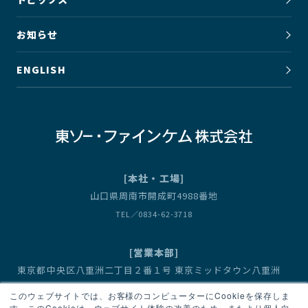
お知らせ
ENGLISH
[本社・工場]
山口県周南市開成町4988番地
TEL／0834-62-3718
[営業本部]
東京都中央区八重洲二丁目２番１号 東京ミッドタウン八重洲
八重洲セントラルタワー
このウェブサイトでは、お客様のコンピューターにCookieを保存しま
営業1部（有機金属化合物） TEL／03-6636-3667
す。このCookieは、ウェブサイト体験の改善のため、またより個人向